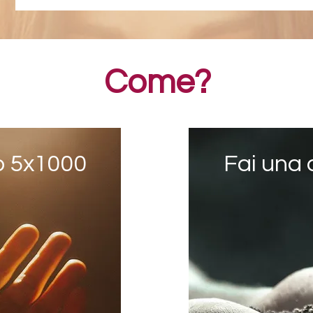
Come?
uo 5x1000
Fai una