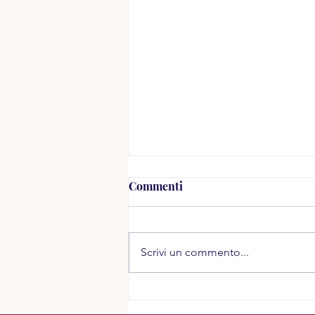
Commenti
Scrivi un commento...
Grazie... e rilanciamo!
Abbiamo ancora 10 giorni