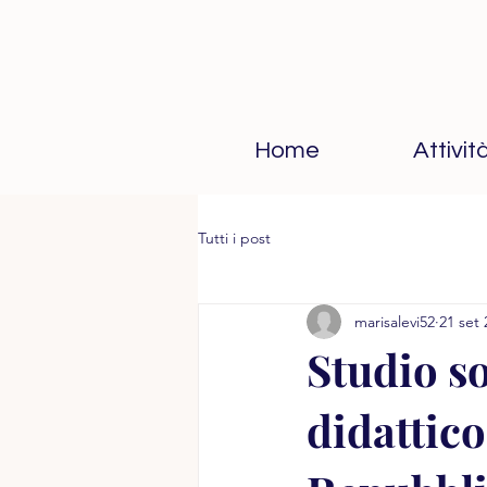
Home
Attivit
Tutti i post
marisalevi52
21 set 
Studio s
didattico