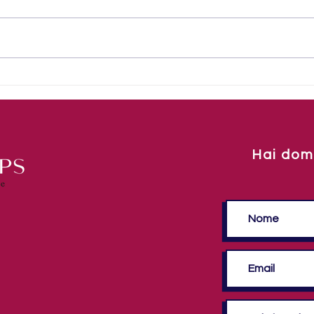
I gio
Vuoi aiutarci a curare le
bambine di Nairobi?
Hai dom