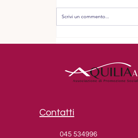
Scrivi un commento...
Grazie... e rilanciamo!
Abbiamo ancora 10 giorni
Contatti
045 534996