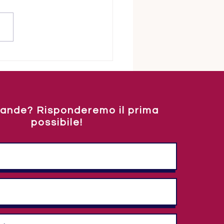
vani parlano... della vita
ande? Risponderemo il prima
possibile!